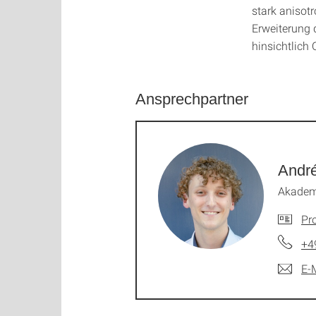
stark anisot
Erweiterung 
hinsichtlich
Ansprechpartner
André
Akademi
Pro
+4
E-