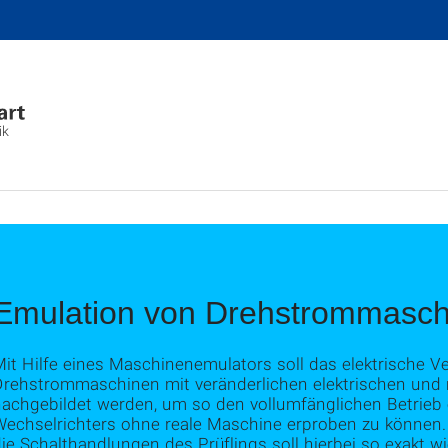
ik
Emulation von Drehstrommasch
it Hilfe eines Maschinenemulators soll das elektrische V
Drehstrommaschinen mit veränderlichen elektrischen un
nachgebildet werden, um so den vollumfänglichen Betrieb
Wechselrichters ohne reale Maschine erproben zu können.
ie Schalthandlungen des Prüflings soll hierbei so exakt w