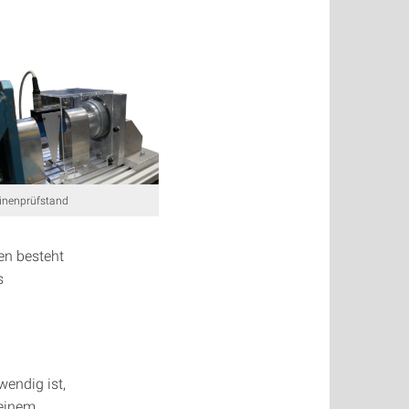
nenprüfstand
en besteht
s
endig ist,
 einem