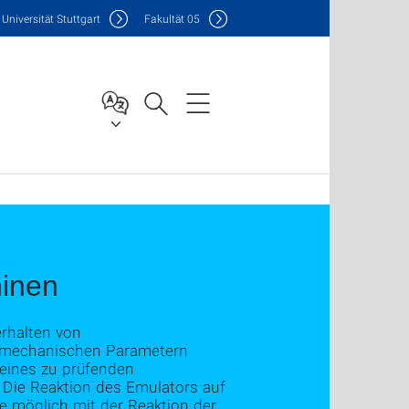
Uni
versität Stuttgart
F
akultät
05
inen
erhalten von
d mechanischen Parametern
 eines zu prüfenden
 Die Reaktion des Emulators auf
ie möglich mit der Reaktion der