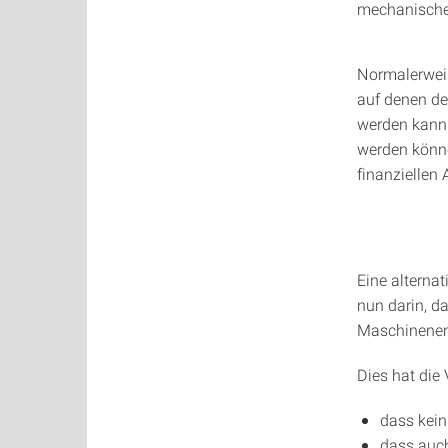
mechanische
Normalerweis
auf denen de
werden kann 
werden könne
finanziellen
Eine alterna
nun darin, da
Maschinenem
Dies hat die V
dass kein
dass auch