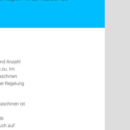
 und Anzahl
g zu. Im
maschinen
der Regelung
aschinen ist
eb
uch auf