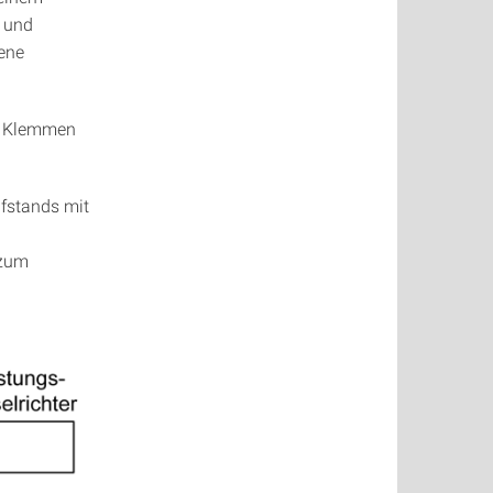
, und
dene
en Klemmen
fstands mit
 zum